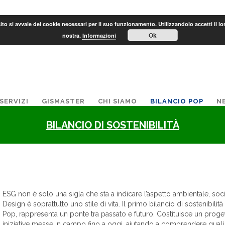
to si avvale dei cookie necessari per il suo funzionamento. Utilizzandolo accetti il lo
Ok
nostra.
Informazioni
SERVIZI
GISMASTER
CHI SIAMO
BILANCIO POP
N
BILANCIO DI SOSTENIBILITÀ
ESG non è solo una sigla che sta a indicare l’aspetto ambientale, soc
Design è soprattutto uno stile di vita. Il primo bilancio di sostenibili
Pop, rappresenta un ponte tra passato e futuro. Costituisce un progetto u
iniziative messe in campo fino a oggi, aiutando a comprendere quali 