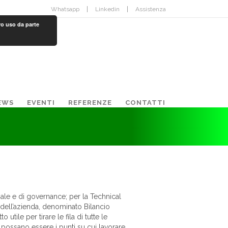
Whatsapp
Linkedin
Assistenza
ro uso da parte
EWS
EVENTI
REFERENZE
CONTATTI
iale e di governance; per la Technical
tà dell’azienda, denominato Bilancio
tile per tirare le fila di tutte le
possano essere i punti su cui lavorare