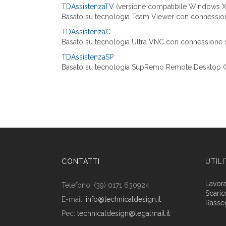
TDAssistenzaTV
(versione compatibile Windows X
Basato su tecnologia Team Viewer con connession
TDAssistenzaC
Basato su tecnologia Ultra VNC con connessione s
TDAssistenzaSP
Basato su tecnologia SupRemo Remote Desktop (
CONTATTI
UTIL
Lavor
Telefono: (39) 0171 630924
Scaric
E-mail:
info@technicaldesign.it
Rasse
Pec:
technicaldesign@legalmail.it