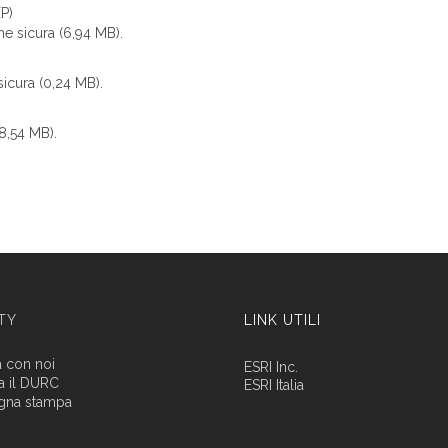
P)
e sicura (6,94 MB).
icura (0,24 MB).
8,54 MB).
ITY
LINK UTILI
a con noi
ESRI Inc.
a il DURC
ESRI Italia
gna stampa