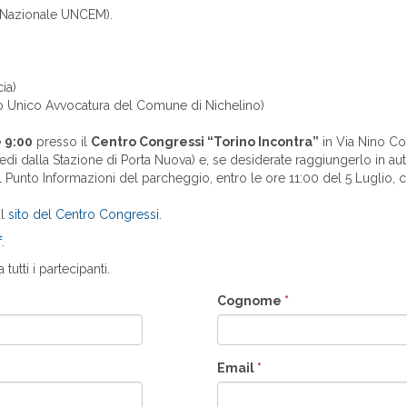
 Nazionale UNCEM).
ia)
o Unico Avvocatura del Comune di Nichelino)
 9:00
presso il
Centro Congressi “Torino Incontra”
in Via Nino Cos
iedi dalla Stazione di Porta Nuova) e, se desiderate raggiungerlo in au
 Punto Informazioni del parcheggio, entro le ore 11:00 del 5 Luglio, ch
ul
sito del Centro Congressi
.
f
.
 tutti i partecipanti.
Cognome
*
Email
*