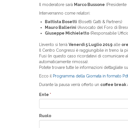
Il moderatore sarà
Marco Bussone
(Presidente
Interverranno come relatori:
Battista Bosetti
(Bosetti Gatti & Partners)
Mauro Ballerini
(Avvocato del Foro di Bresc
Giuseppe Michieletto
(Responsabile Uffici
L’evento si terrà
Venerdì 5 Luglio 2019
alle
ore
Il Centro Congressi è raggiungibile in treno (a p
Fusi (in questo caso ricordatevi di comunicare al
automaticamente rimossa).
Potete trovare tutte le informazioni dettagliate s
Ecco il
Programma della Giornata in formato Pd
Durante la pausa verrà offerto un
coffee break
a
Ente
*
Ruolo