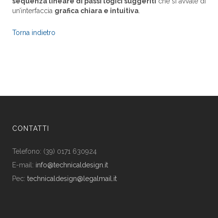
sequenza lineare di passi logici suggeriti
che si avvale di
un’interfaccia
grafica chiara e intuitiva
.
Torna indietro
CONTATTI
Telefono: (39) 0171 630924
E-mail:
info@technicaldesign.it
Pec:
technicaldesign@legalmail.it