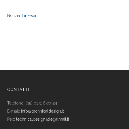
Notizia:
Linkedin
CONTATTI
Telefono: (39) 0171 630924
E-mail:
info@technicaldesign.it
Pec:
technicaldesign@legalmail.it