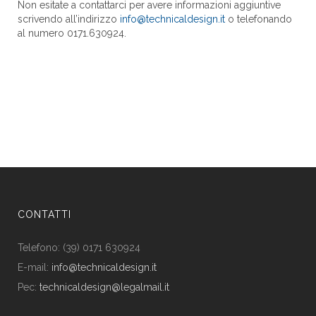
Non esitate a contattarci per avere informazioni aggiuntive
scrivendo all’indirizzo
info@technicaldesign.it
o telefonando
al numero 0171.630924.
CONTATTI
Telefono: (39) 0171 630924
E-mail:
info@technicaldesign.it
Pec:
technicaldesign@legalmail.it