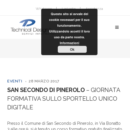
Whatsapp
Linkedin
Assistenza
Questo sito si avvale dei
cookie necessari per il suo
funzionamento.
Utilizzandolo accetti il loro
uso da parte nostra.
Informazioni
Ok
EVENTI
28 MARZO 2017
SAN SECONDO DI PINEROLO
– GIORNATA
FORMATIVA SULLO SPORTELLO UNICO
DIGITALE
Presso il Comune di San Secondo di Pinerolo, in Via Bonatto
3 alle ore 9, si è tenuto un corso formativo gratuito finalizzato