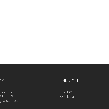
ITY
LINK UTILI
a con noi
ESRI Inc.
a il DURC
ESRI Italia
gna stampa