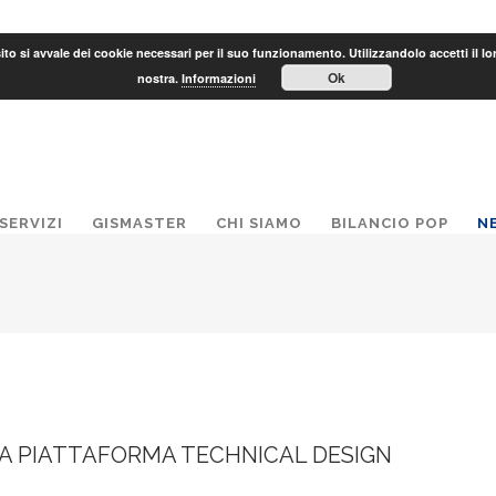
to si avvale dei cookie necessari per il suo funzionamento. Utilizzandolo accetti il lo
Ok
nostra.
Informazioni
SERVIZI
GISMASTER
CHI SIAMO
BILANCIO POP
N
A PIATTAFORMA TECHNICAL DESIGN