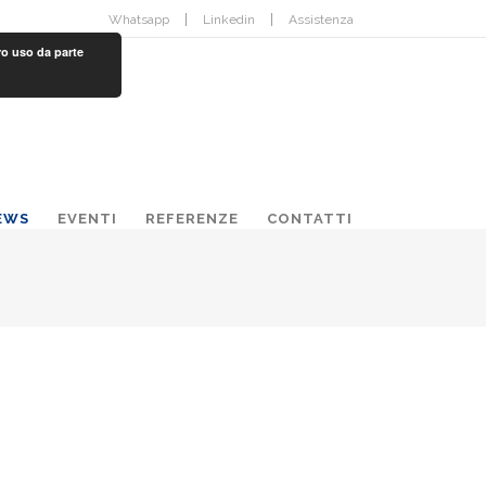
Whatsapp
Linkedin
Assistenza
ro uso da parte
EWS
EVENTI
REFERENZE
CONTATTI