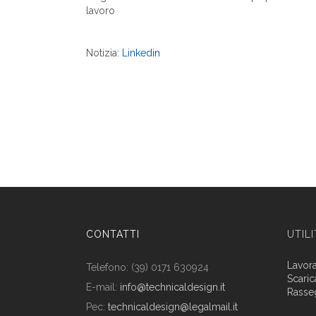
lavoro
Notizia:
Linkedin
CONTATTI
UTIL
Lavor
Telefono: (39) 0171 630924
Scaric
E-mail:
info@technicaldesign.it
Rasse
Pec:
technicaldesign@legalmail.it