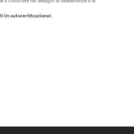
ati a conoscere nel dettaglio le caratteristiche e le
ti (in autocertificazione).