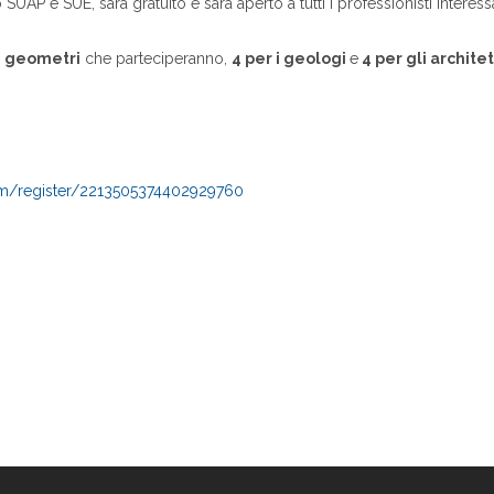
 SUAP e SUE, sarà gratuito e sarà aperto a tutti i professionisti interess
 i geometri
che parteciperanno,
4 per i geologi
e
4 per gli architet
com/register/2213505374402929760