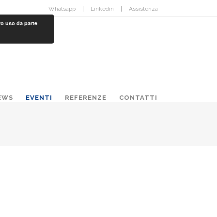
Whatsapp
Linkedin
Assistenza
ro uso da parte
EWS
EVENTI
REFERENZE
CONTATTI