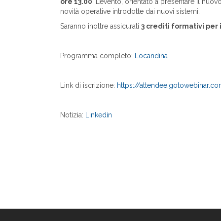
ore 13.00
. L’evento, orientato a presentare il nuovo
novità operative introdotte dai nuovi sistemi.
Saranno inoltre assicurati
3 crediti formativi per
Programma completo:
Locandina
Link di iscrizione:
https://attendee.gotowebinar.
Notizia:
Linkedin