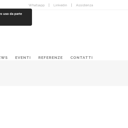
Whatsapp
Linkedin
Assistenza
ro uso da parte
EWS
EVENTI
REFERENZE
CONTATTI