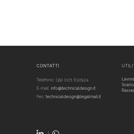
CONTATTI
UTIL
Lavor
Telefono: (39) 0171 630924
Scaric
E-mail:
info@technicaldesign.it
Rasse
Pec:
technicaldesign@legalmail.it
|