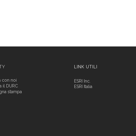
ITY
LINK UTILI
a con noi
ESRI Inc.
a il DURC
ESRI Italia
gna stampa