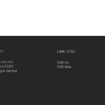
ITY
LINK UTILI
a con noi
ESRI Inc.
a il DURC
ESRI Italia
gna stampa