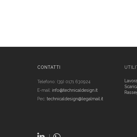
CONTATTI
UTIL
Lavor
Telefono: (39) 0171 630924
Scaric
E-mail:
info@technicaldesign.it
Rasse
Pec:
technicaldesign@legalmail.it
|