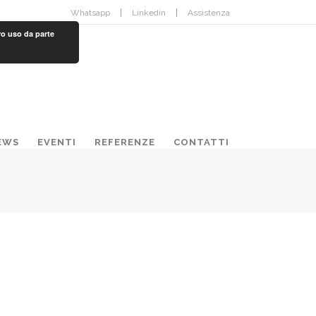
Whatsapp
Linkedin
Assistenza
ro uso da parte
EWS
EVENTI
REFERENZE
CONTATTI