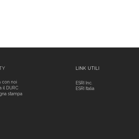
ITY
LINK UTILI
a con noi
ESRI Inc.
a il DURC
ESRI Italia
gna stampa