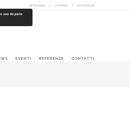
Whatsapp
Linkedin
Assistenza
ro uso da parte
EWS
EVENTI
REFERENZE
CONTATTI