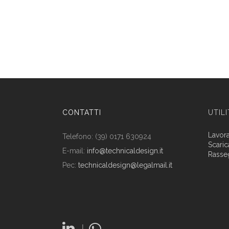
CONTATTI
UTIL
Lavor
Telefono: (39) 0171 630924
Scaric
E-mail:
info@technicaldesign.it
Rasse
Pec:
technicaldesign@legalmail.it
|