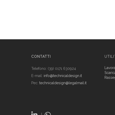
CONTATTI
UTIL
Lavor
Telefono: (39) 0171 630924
Scaric
E-mail:
info@technicaldesign.it
Rasse
Pec:
technicaldesign@legalmail.it
|