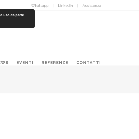
Whatsapp
Linkedin
Assistenza
ro uso da parte
EWS
EVENTI
REFERENZE
CONTATTI