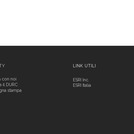
ITY
LINK UTILI
a con noi
ESRI Inc.
a il DURC
ESRI Italia
gna stampa