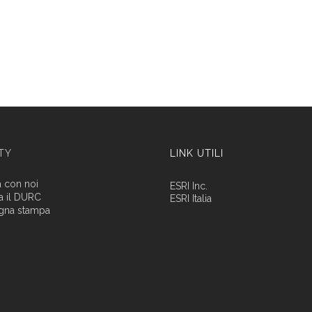
ITY
LINK UTILI
a con noi
ESRI Inc.
a il DURC
ESRI Italia
gna stampa