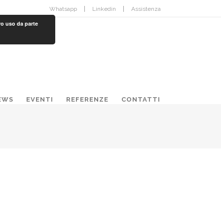
Whatsapp
Linkedin
Assistenza
ro uso da parte
EWS
EVENTI
REFERENZE
CONTATTI