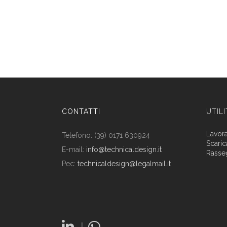
CONTATTI
UTIL
Lavor
Telefono: (39) 0171 630924
Scaric
E-mail:
info@technicaldesign.it
Rasse
Pec:
technicaldesign@legalmail.it
|