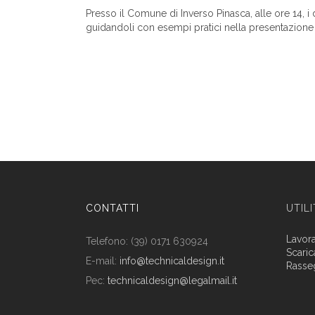
Presso il Comune di Inverso Pinasca, alle ore 14, i 
guidandoli con esempi pratici nella presentazione 
CONTATTI
UTIL
Lavor
Telefono: (39) 0171 630924
Scaric
E-mail:
info@technicaldesign.it
Rasse
Pec:
technicaldesign@legalmail.it