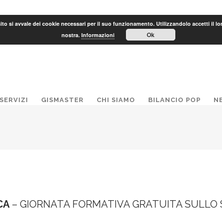
to si avvale dei cookie necessari per il suo funzionamento. Utilizzandolo accetti il lo
Ok
nostra.
Informazioni
SERVIZI
GISMASTER
CHI SIAMO
BILANCIO POP
N
CA
– GIORNATA FORMATIVA GRATUITA SULLO 