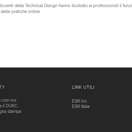
docenti della Technical Design hanno illustrato ai professionisti il fu
delle pratiche online.
ITY
LINK UTILI
a con noi
ESRI Inc.
a il DURC
ESRI Italia
gna stampa