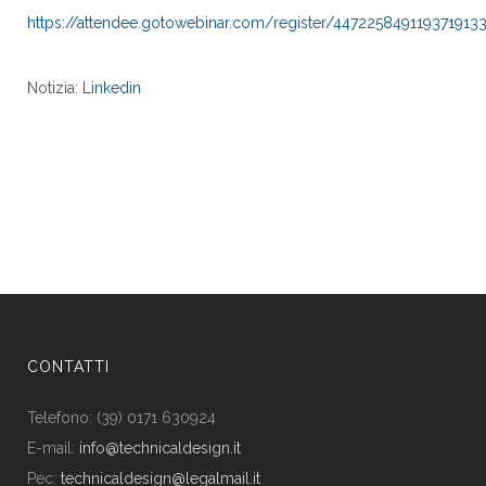
https://attendee.gotowebinar.com/register/447225849119371913
Notizia:
Linkedin
CONTATTI
Telefono: (39) 0171 630924
E-mail:
info@technicaldesign.it
Pec:
technicaldesign@legalmail.it