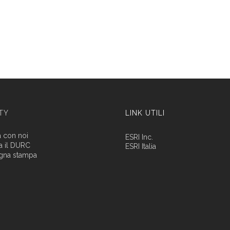
ITY
LINK UTILI
a con noi
ESRI Inc.
a il DURC
ESRI Italia
gna stampa