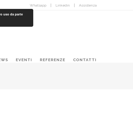
Whatsapp
Linkedin
Assistenza
ro uso da parte
EWS
EVENTI
REFERENZE
CONTATTI