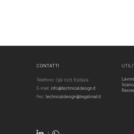
CONTATTI
UTIL
Lavor
Telefono: (39) 0171 630924
Scaric
E-mail:
info@technicaldesign.it
Rasse
Pec:
technicaldesign@legalmail.it
|