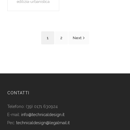
edilizia-urbanistica
1
2
Next
CONTATTI
Telefono: (39) 0171 630924
E-mail:
info@technicaldesign.it
Pec:
technicaldesign@legalmail.it